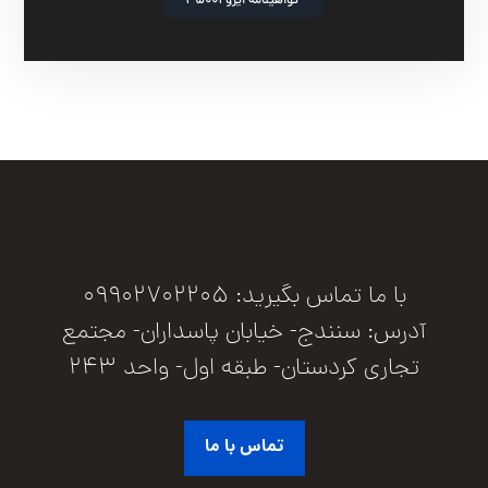
گواهینامه ایزو 45001
با ما تماس بگیرید: 09902702205
آدرس: سنندج- خیابان پاسداران- مجتمع
تجاری کردستان- طبقه اول- واحد 243
تماس با ما