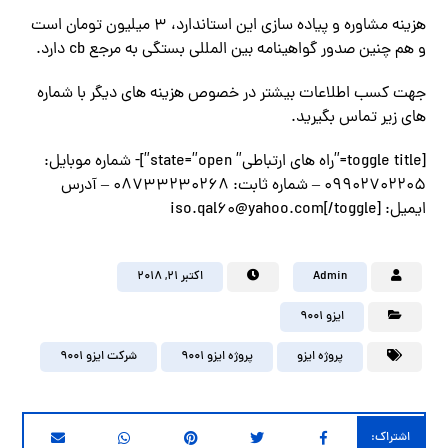
هزینه مشاوره و پیاده سازی این استاندارد، 3 میلیون تومان است
و هم چنین صدور گواهینامه بین المللی بستگی به مرجع cb دارد.
جهت کسب اطلاعات بیشتر در خصوص هزینه های دیگر با شماره
های زیر تماس بگیرید.
[toggle title=”راه های ارتباطی” state=”open”]- شماره موبایل:
09902702205 – شماره ثابت: 08733230268 – آدرس
ایمیل: iso.qal60@yahoo.com[/toggle]
Admin
اکتبر ۲۱, ۲۰۱۸
ایزو 9001
پروژه ایزو
پروژه ایزو 9001
شرکت ایزو 9001