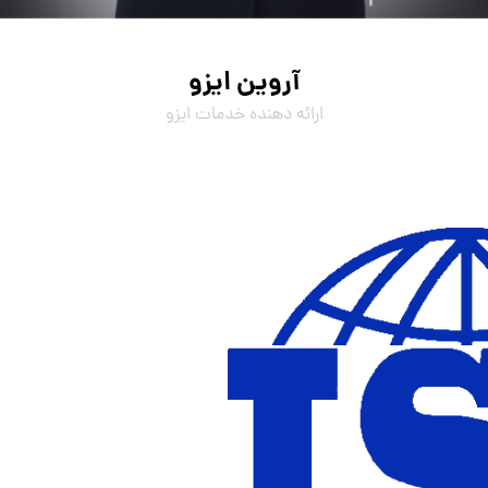
آروین ایزو
ارائه دهنده خدمات ایزو