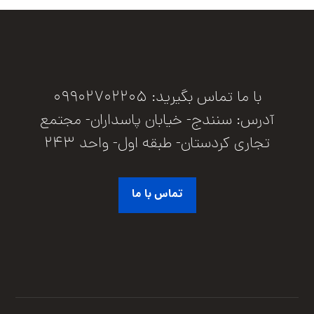
با ما تماس بگیرید: 09902702205
آدرس: سنندج- خیابان پاسداران- مجتمع
تجاری کردستان- طبقه اول- واحد 243
تماس با ما