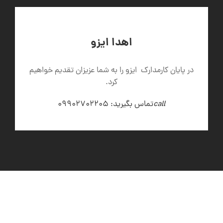
اهدا ایزو
در پایان کارمدارک ایزو را به شما عزیزان تقدیم خواهیم
کرد.
call
تماس بگیرید: 09902702205