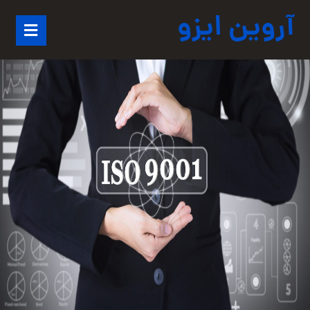
آروین ایزو