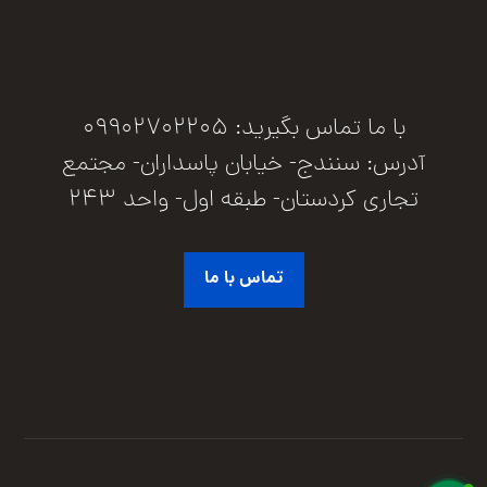
با ما تماس بگیرید: 09902702205
آدرس: سنندج- خیابان پاسداران- مجتمع
تجاری کردستان- طبقه اول- واحد 243
تماس با ما