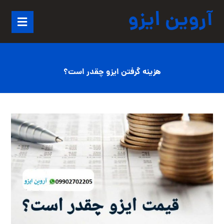
آروین ایزو
هزینه گرفتن ایزو چقدر است؟