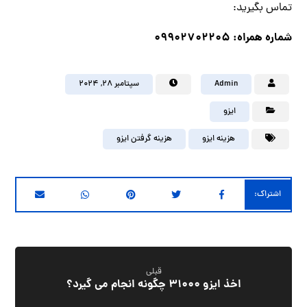
تماس بگیرید:
شماره همراه: 09902702205
Admin
سپتامبر ۲۸, ۲۰۲۴
ایزو
هزینه ایزو
هزینه گرفتن ایزو
قبلی
اخذ ایزو 31000 چگونه انجام می گیرد؟