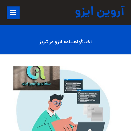
آروین ایزو
اخذ گواهینامه ایزو در تبریز