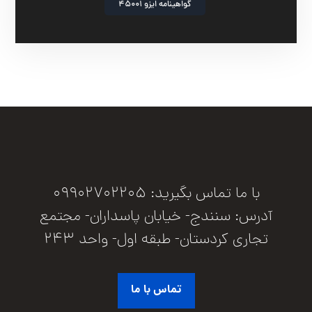
گواهینامه ایزو 45001
با ما تماس بگیرید: 09902702205
آدرس: سنندج- خیابان پاسداران- مجتمع
تجاری کردستان- طبقه اول- واحد 243
تماس با ما