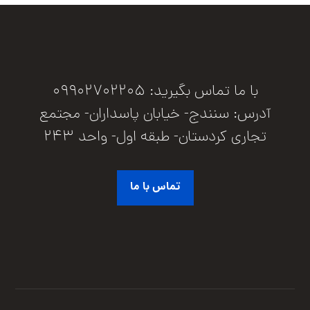
با ما تماس بگیرید: 09902702205
آدرس: سنندج- خیابان پاسداران- مجتمع
تجاری کردستان- طبقه اول- واحد 243
تماس با ما