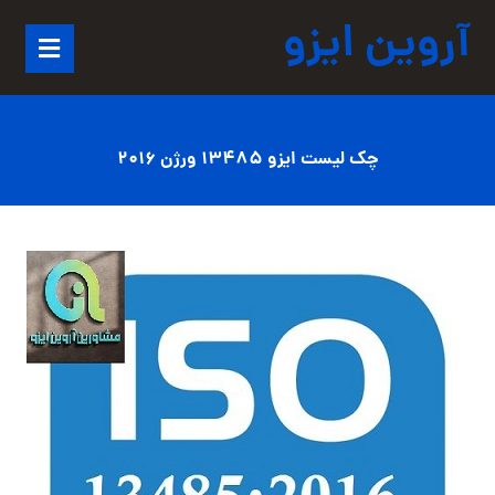
آروین ایزو
چک لیست ایزو 13485 ورژن 2016