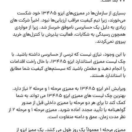
77 بند است.
بسیاری از سازمان‌ها در ممیزی‌های ایزو 13485 خود شکست
می‌خورند، زیرا تیم کیفیت مراقب ارزیابی‌ها نبود. اخیراً شرکت های
زیادی به دلیل یک حسابرسی ناموفق خبرساز شد. زیرا از مواردی
همچون رسیدگی به شکایات، فعالیت پذیرش یا کنترل‌های خرید
پیروی نمی‌کردند.
با این وجود، نیازی نیست که ترسی از حسابرسی داشته باشید. با
چک لیست ممیزی استاندارد ایزو 13485، با خال راخت اقدامات
را انجام دهید و مطمئن باشید که سیستم‌های کیفیت شما مطابق
با استاندارد هستند.
ویرایش آخر ایزو 13485 به ممیزی مرحله 1 و مرحله 2 نیاز دارد.
بهترین چک لیست های ممیزی ایزو 13485 می تواند به شما
کمک کند تا برای هر دو مرحله یا ممیزی داخلی قبل از صدور
گواهینامه یا تأیید مجدد آماده شوید. ممیزی مرحله 1 و مرحله 2 از
نظر مدت زمان، عمق و دامنه متفاوت است.
ممیزی مرحله 1 معمولاً یک روز طول می کشد. یک ممیز ایزو از