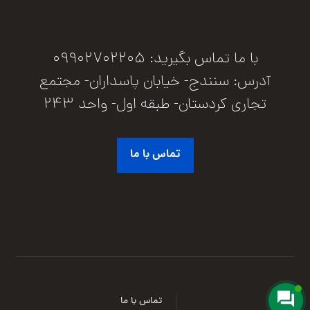
با ما تماس بگیرید: 09902702205
آدرس: سنندج- خیابان پاسداران- مجتمع
تجاری کردستان- طبقه اول- واحد 243
تماس با ما
تماس با ما