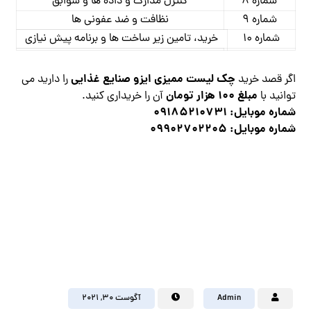
شماره 8
کنترل مدارک و داده ها و سوابق
شماره 9
نظافت و ضد عفونی ها
شماره 10
خرید، تامین زیر ساخت ها و برنامه پیش نیازی
چک لیست ممیزی ایزو صنایع غذایی
اگر قصد خرید
را دارید می
مبلغ 100 هزار تومان
توانید با
آن را خریداری کنید.
شماره موبایل: 09185210731
شماره موبایل: 09902702205
Admin
آگوست ۳۰, ۲۰۲۱