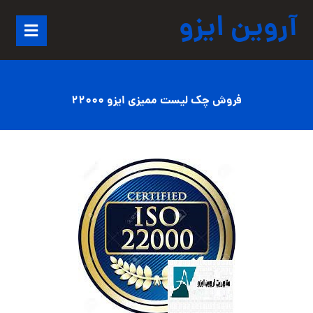
آروین ایزو
فروش چک لیست ممیزی ایزو 22000