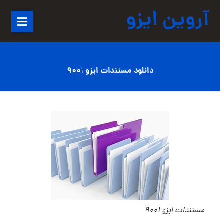
آروین ایزو
دانلود مستندات ایزو 9001
مستندات ایزو 9001