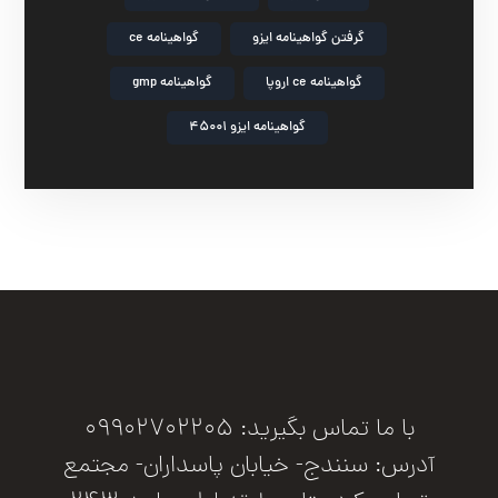
گرفتن گواهینامه ایزو
گواهینامه ce
گواهینامه ce اروپا
گواهینامه gmp
گواهینامه ایزو 45001
با ما تماس بگیرید: 09902702205
آدرس: سنندج- خیابان پاسداران- مجتمع