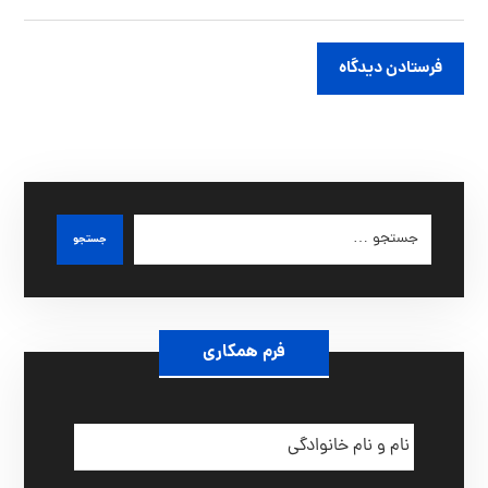
فرستادن دیدگاه
جستجو
فرم همکاری
ن
ا
م
و