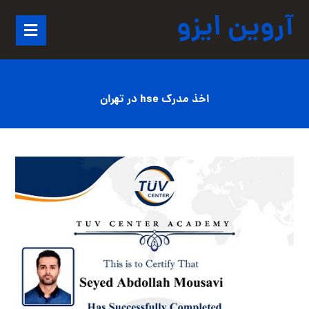
آروین ایزو
اخذ مدرک hse در تهران