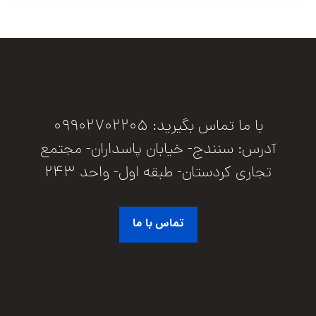
با ما تماس بگیرید: 09902702205
آدرس: سنندج- خیابان پاسداران- مجتمع
تجاری کردستان- طبقه اول- واحد 243
تماس با ما