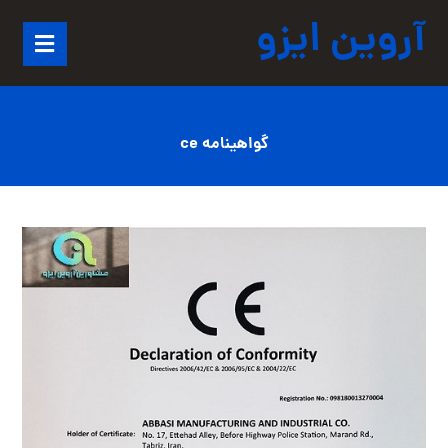
آروین ایزو
گواهینامه ce