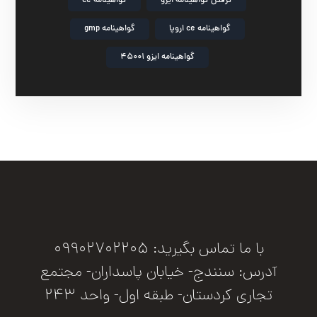
گرفتن گواهینامه ایزو
گواهینامه ce
گواهینامه ce اروپا
گواهینامه gmp
گواهینامه ایزو 45001
با ما تماس بگیرید: 09902702205
آدرس: سنندج- خیابان پاسداران- مجتمع
تجاری کردستان- طبقه اول- واحد 243