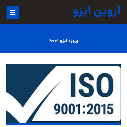
آروین ایزو
پروژه ایزو 9001