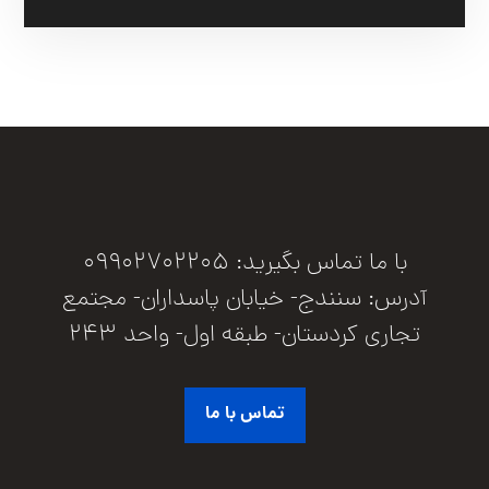
با ما تماس بگیرید: 09902702205
آدرس: سنندج- خیابان پاسداران- مجتمع
تجاری کردستان- طبقه اول- واحد 243
تماس با ما