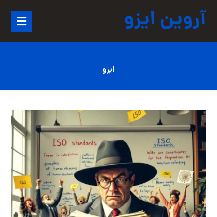
آروین ایزو
ایزو