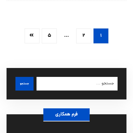
۵
…
۲
۱
جستجو
فرم همکاری