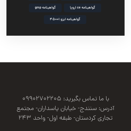
گواهینامه ce اروپا
گواهینامه gmp
گواهینامه ایزو 45001
با ما تماس بگیرید: 09902702205
آدرس: سنندج- خیابان پاسداران- مجتمع
تجاری کردستان- طبقه اول- واحد 243