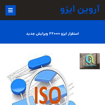
آروین ایزو
استقرار ایزو 22000 ویرایش جدید