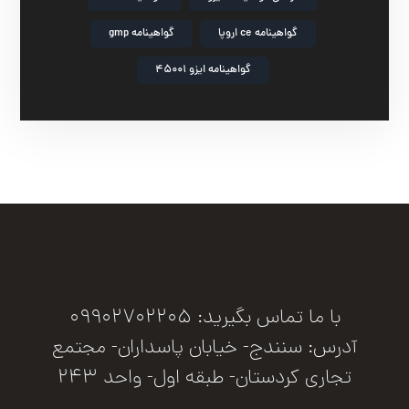
گواهینامه ce اروپا
گواهینامه gmp
گواهینامه ایزو 45001
با ما تماس بگیرید: 09902702205
آدرس: سنندج- خیابان پاسداران- مجتمع
تجاری کردستان- طبقه اول- واحد 243