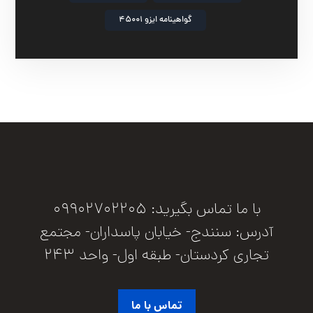
گواهینامه ایزو 45001
با ما تماس بگیرید: 09902702205
آدرس: سنندج- خیابان پاسداران- مجتمع
تجاری کردستان- طبقه اول- واحد 243
تماس با ما